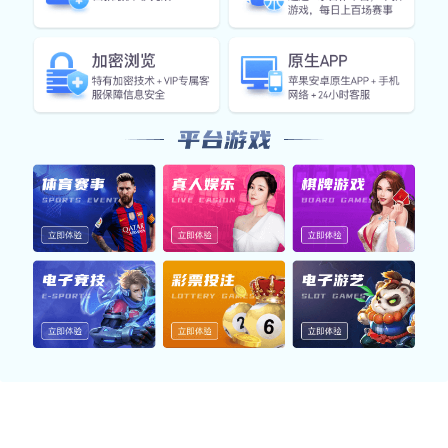
夺回控球权，并通过快速传递寻找破绽。这样的战术
安排让他们能够有效控制比赛节奏，并创造更多得分
机会。
此外，主教练针对利物浦防线较弱的位置进行了针对
性安排，使得球队能更好地利用宽度进行攻击。尤其
是在边路，由于库尼亚和边锋之间良好的配合，让曼
联不断撕裂对方防线，从而形成多次射门机会。
最重要的是，曼联在整个上半场保持着高度集中，每
名球员都明确自己的角色和任务。这种团队合作精神
为他们带来了良好的效果，使得球队能够稳定地掌控
比赛局势。同时，他们也成功限制了利物浦核心球员
发挥，使对方难以找到进攻节奏。