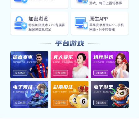
研究成果和成功案例，以确保每位教练都能掌握最新
的方法论。这种基于科学的数据分析和实践，将有效
提升训练效果，让年轻学员在技术及战术理解上有更
深刻的发展。
例如，一些知名俱乐部已经开始采用小组对抗赛等形
式来提高球员之间的默契度和实际比赛能力。这种注
重实战体验的方法，不仅提高了球员们应对比赛压力
的能力，也促进了团队协作精神的发展，从而为未来
职业生涯做好充分准备。
与此同时，通过数据监测与反馈机制，教练能够及时
调整教学方案，根据不同学员特点进行针对性的指
导，这样一来，每位球员都能在最适合自己的方式下
成长，无疑会大大提升整体水平。