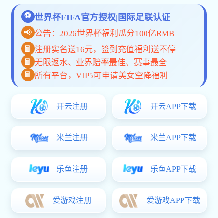
手机App
网页版
温格赞中国青训体系建设：设施完
善助力足球未来发展
2026-06-19 06:54
32 次阅读
首页
/
体育资讯
近年来，中国足球发展迅速，尤其是在青训体系的建