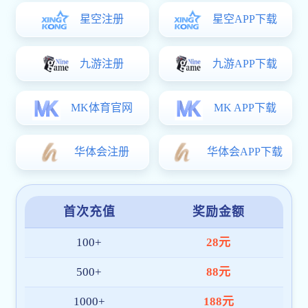
设方面取得了显著进展。法国足球教练阿尔塞纳·温格
对中国青训体系的赞赏，反映了这一领域的国际认
可。通过完善的设施、科学的训练方法、优秀的教练
团队以及全面的管理模式，中国正逐步为未来足球人
才的培养奠定坚实基础。本文章将从这四个方面详细
探讨温格赞扬中国青训体系建设的重要性及其对中国
足球未来发展的深远影响。
1、设施完善是基础
在青训体系中，良好的训练设施是培养年轻球员的重
要前提。近年来，中国各地兴建了多座现代化足球场
和训练基地，这些设施不仅提供了优质的训练环境，
还能满足不同年龄段球员的需求。这种投资使得更多
孩子能够接触到专业级别的训练条件，从而提升他们