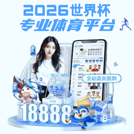
注册入口
米乐网页版
APP与网页版入口
｜畅享全球体育赛事与数据服
务
欢迎访问
米乐网页版
，提供全面覆盖足球、篮
球、电竞等项目的赛事资讯与数据内容， 支持
APP下载
与
网页使用
，每日同步更新千场比
赛，聚焦热门体育内容， 助您轻松获取赛事动
态，掌握比赛节奏。