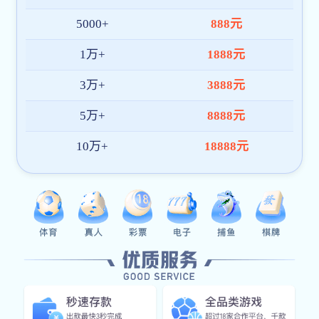
的技战术水平。
此外，这些新建成的场馆还配备了先进的视频分析设
备和运动科学实验室，使得教练可以更好地评估球员
表现，制定个性化训练方案。这一切都为年轻球员的
发展创造了极大的便利，也让他们能够在更高水平的
平台上锻炼自己。
同时，随着国际交流日益频繁，许多国外俱乐部也开
始与中国青训机构合作，引入先进理念与技术。这不
仅提升了设施使用效率，也增强了整个青训系统的竞
争力，为未来输送更多优秀人才打下坚实基础。
2、科学训练方法的重要性
除了硬件设施外，科学合理的训练方法同样至关重
要。在温格看来，中国青训机构正积极引入国际前沿